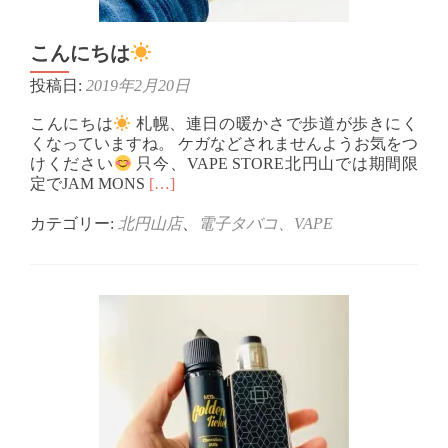
こんにちは
投稿日:
2019年2月20日
こんにちは
札幌、連日の暖かさで歩道が歩きにく
くなっていますね。 ケガなどされませんようお気をつ
けください
只今、VAPE STORE北円山では期間限
Read
定でJAM MONS
[…]
more
about
カテゴリー:
北円山店
、
電子タバコ、VAPE
こ
ん
に
ち
は