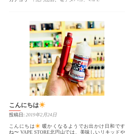
こ
ん
に
ち
は
こんにちは
投稿日:
2019年2月24日
こんにちは
暖かくなるようでお出かけ日和です
ね〜 VAPE STORE北円山では、美味しいリキッドや