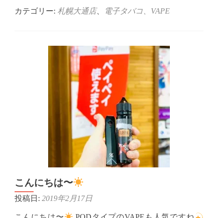
more
about
カテゴリー:
札幌大通店
、
電子タバコ、VAPE
お
は
よ
う
ご
ざ
い
ま
す
VAPEstore
大
通
で
す！
こんにちは〜
投稿日:
2019年2月17日
こんにちは〜
PODタイプのVAPEも人気ですね