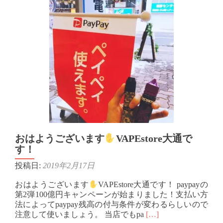
ち
は〜
おはようございます
VAPEstore大通で
す！
投稿日:
2019年2月17日
おはようございます
VAPEstore大通です！ paypayの
第2弾100億円キャンペーンが始まりました！支払い方
法によってpaypay残高の付与条件が変わるらしいので
Read
注意して使いましょう。 当店でもpa
[…]