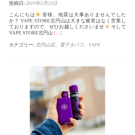
投稿日:
2019年2月23日
こんにちは
皆様、地震は大事ありませんでした
か？ VAPE STORE北円山は大きな被害はなく営業し
ておりますので、ぜひお越しくださいませ
そして
Read
VAPE STORE北円山
[…]
more
about
カテゴリー:
北円山店
、
電子タバコ、VAPE
こ
ん
に
ち
は