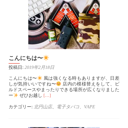
こんにちは〜
投稿日:
2019年2月18日
こんにちは〜
風は強くなる時もありますが、日差
しが気持いいですね〜
店内の模様替えをして、ビ
ルドスペースやまったりできる場所が広くなりました
Read
ー
ぜひお越し
[…]
more
about
カテゴリー:
北円山店
、
電子タバコ、VAPE
こ
ん
に