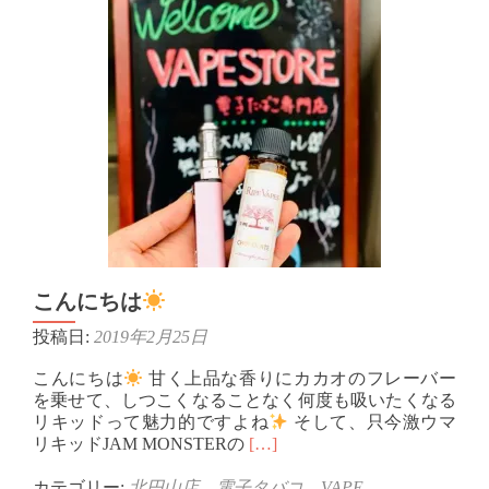
ち
は
こんにちは
投稿日:
2019年2月25日
こんにちは
甘く上品な香りにカカオのフレーバー
を乗せて、しつこくなることなく何度も吸いたくなる
リキッドって魅力的ですよね
そして、只今激ウマ
Read
リキッドJAM MONSTERの
[…]
more
about
カテゴリー:
北円山店
、
電子タバコ、VAPE