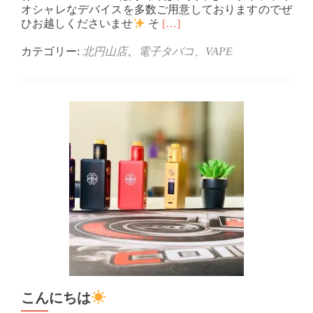
オシャレなデバイスを多数ご用意しておりますのでぜ
Read
ひお越しくださいませ
そ
[…]
more
about
カテゴリー:
北円山店
、
電子タバコ、VAPE
こ
ん
に
ち
は
こんにちは