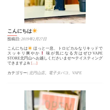
ゲ
ー
シ
ョ
こんにちは
ン
投稿日:
2019年2月27日
こんにちは
ほっと一息、トロピカルなリキッドで
スッキリ爽やか
味が気になる方はぜひVAPE
STORE北円山へお越しくださいませ〜テイスティング
Read
できますよ&
[…]
more
about
カテゴリー:
北円山店
、
電子タバコ、VAPE
こ
ん
に
ち
は