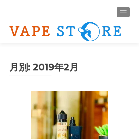
ナビゲ
月別: 2019年2月
投
稿
ナ
ビ