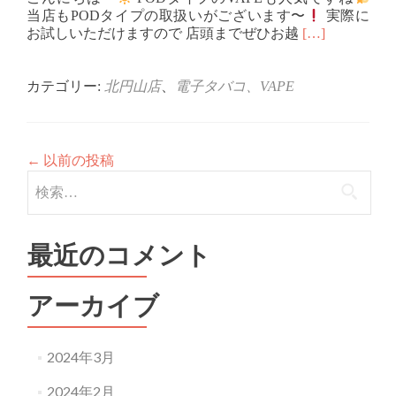
当店もPODタイプの取扱いがございます〜
実際に
Read
お試しいただけますので 店頭までぜひお越
[…]
more
about
こ
カテゴリー:
北円山店
、
電子タバコ、VAPE
ん
に
ち
は〜
←
以前の投稿
検
索:
最近のコメント
アーカイブ
2024年3月
2024年2月