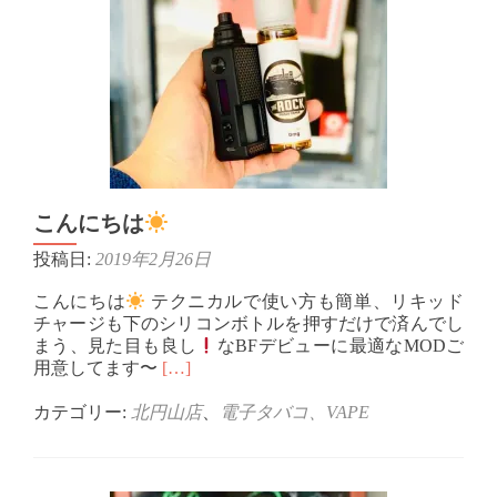
こんにちは
投稿日:
2019年2月26日
こんにちは
テクニカルで使い方も簡単、リキッド
チャージも下のシリコンボトルを押すだけで済んでし
まう、見た目も良し
なBFデビューに最適なMODご
Read
用意してます〜
[…]
more
about
カテゴリー:
北円山店
、
電子タバコ、VAPE
こ
ん
に