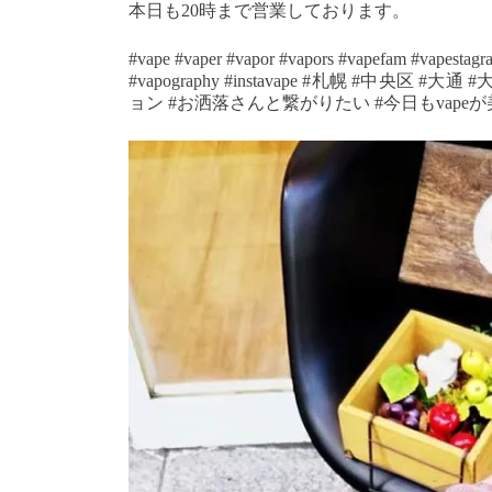
本日も20時まで営業しております。
#vape #vaper #vapor #vapors #vapefam #vapestagr
#vapography #instavape #札幌 #中央
ョン #お洒落さんと繋がりたい #今日もvapeが