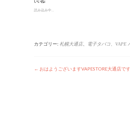
いいね:
て
る
Twitter
に
で
は
読み込み中...
共
ク
有
リ
(新
ッ
し
ク
い
し
ウ
て
ィ
く
ン
だ
ド
さ
ウ
い
カテゴリー:
札幌大通店
、
電子タバコ、VAPE
で
(新
開
し
き
い
ま
ウ
す)
ィ
ン
ド
投
←
おはようございますVAPESTORE大通店で
ウ
で
稿
開
き
ま
ナ
す)
ビ
ゲ
ー