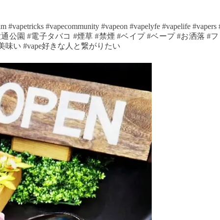
am #vapetricks #vapecommunity #vapeon #vapelyfe #vapelife #vapers
区 #大通 #大通公園 #電子タバコ #煙草 #禁煙 #ベイプ #ベープ #お洒落 
美味い #vape好きな人と繋がりたい