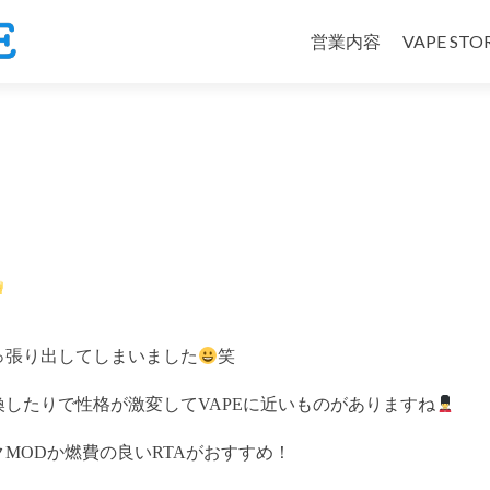
コ
ン
営業内容
VAPE ST
テ
ン
ツ
へ
ス
キ
ッ
プ
っ張り出してしまいました
笑
したりで性格が激変してVAPEに近いものがありますね
MODか燃費の良いRTAがおすすめ！