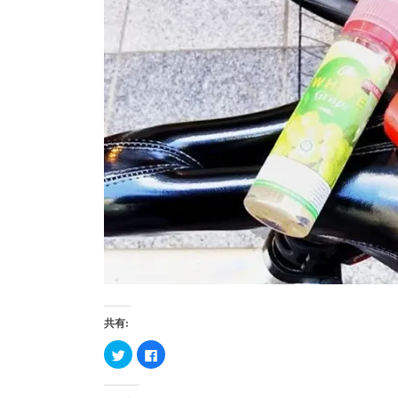
共有:
ク
Facebook
リ
で
ッ
共
ク
有
し
す