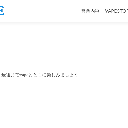
コ
ン
営業内容
VAPE ST
テ
ン
ツ
へ
ス
キ
ッ
プ
最後までvapeとともに楽しみましょう