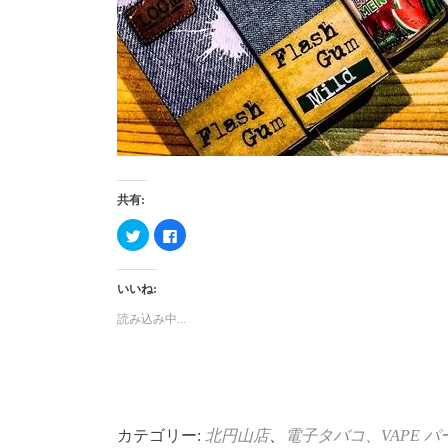
共有:
ク
Facebook
リ
で
ッ
共
ク
有
し
す
いいね:
て
る
Twitter
に
で
は
読み込み中...
共
ク
有
リ
(新
ッ
し
ク
い
し
ウ
て
ィ
く
ン
だ
ド
さ
ウ
い
カテゴリー:
北円山店
、
電子タバコ、VAPE
パ
で
(新