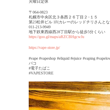
火曜日定休
〒064-0823
札幌市中央区北３条西２６丁目２−１５
第23松井ビル 1F(カレーのレッドチリさんとな
011-213-9949
地下鉄東西線西28丁目駅から徒歩5分くらい
https://goo.gl/maps/aRZCBHgcwJu
https://vape-store.jp/
#vape #vapeshop #eliquid #ejuice #vaping #va
バコ
#電子たばこ
#VAPESTORE