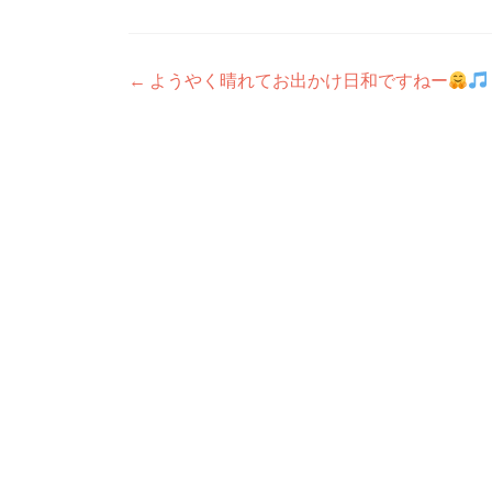
開
し
き
い
ま
ウ
す)
ィ
ン
ド
投
←
ようやく晴れてお出かけ日和ですねー
ウ
で
稿
開
き
ま
ナ
す)
ビ
ゲ
ー
シ
ョ
ン