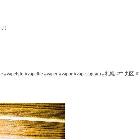
り)
pelove #vapelyfe #vapelife #vaper #vapor #vapestagram #札幌 #中