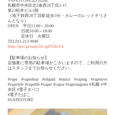
VAPESTORE北円山店
札幌市中央区北3条西26丁目2-15
第23松井ビル1階
（地下鉄西28丁目駅徒歩5分・カレーのレッドチリさ
んとなり）
OPEN 平日11:00～20:00
日祝10:00～18:00
定休日 火曜日
TEL011-213-9949
https://goo.gl/maps/HcxgPZdhrYk
【駐車場のお知らせ】
店舗裏に専用の駐車場がございますので、ご利用の方
はスタッフまでお知らせください。
#vape #vapeshop #eliquid #ejuice #vaping #vapelove
#vapelyfe #vapelife #vaper #vapor #vapestagram #札幌 #中
央区 #電子タバコ
#電子たばこ
#VAPESTORE