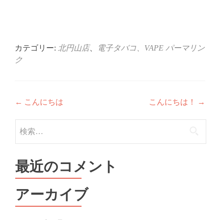
有
リ
(新
ッ
し
ク
い
し
ウ
て
ィ
く
ン
だ
ド
さ
ウ
い
カテゴリー:
北円山店
、
電子タバコ、VAPE
パーマリン
で
(新
開
し
ク
き
い
ま
ウ
す)
ィ
ン
ド
ウ
投
で
←
こんにちは
こんにちは！
→
開
き
稿
ま
検
す)
ナ
索:
ビ
最近のコメント
ゲ
ー
アーカイブ
シ