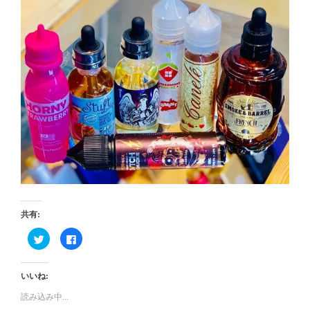
共有:
ク
Facebook
リ
で
ッ
共
ク
有
し
す
いいね:
て
る
Twitter
に
で
は
読み込み中...
共
ク