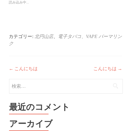
で
は
読み込み中...
共
ク
有
リ
(新
ッ
し
ク
い
し
ウ
て
ィ
く
ン
だ
ド
さ
ウ
い
カテゴリー:
北円山店
、
電子タバコ、VAPE
パーマリン
で
(新
開
し
ク
き
い
ま
ウ
す)
ィ
ン
ド
ウ
投
で
←
こんにちは
こんにちは
→
開
き
稿
ま
検
す)
ナ
索:
ビ
最近のコメント
ゲ
ー
アーカイブ
シ