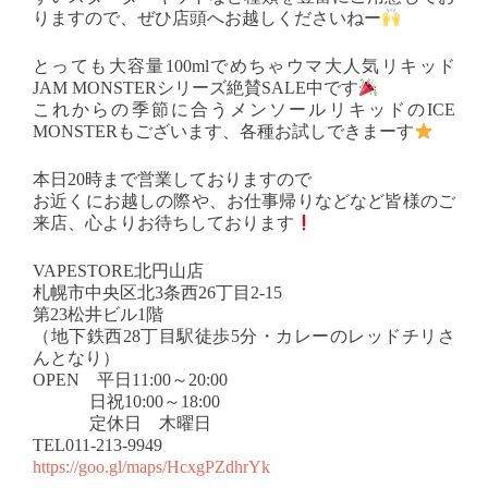
りますので、ぜひ店頭へお越しくださいねー
とっても大容量100mlでめちゃウマ大人気リキッド
JAM MONSTERシリーズ絶賛SALE中です
これからの季節に合うメンソールリキッドのICE
MONSTERもございます、各種お試しできまーす
本日20時まで営業しておりますので
お近くにお越しの際や、お仕事帰りなどなど皆様のご
来店、心よりお待ちしております
VAPESTORE北円山店
札幌市中央区北3条西26丁目2-15
第23松井ビル1階
（地下鉄西28丁目駅徒歩5分・カレーのレッドチリさ
んとなり）
OPEN 平日11:00～20:00
日祝10:00～18:00
定休日 木曜日
TEL011-213-9949
https://goo.gl/maps/HcxgPZdhrYk