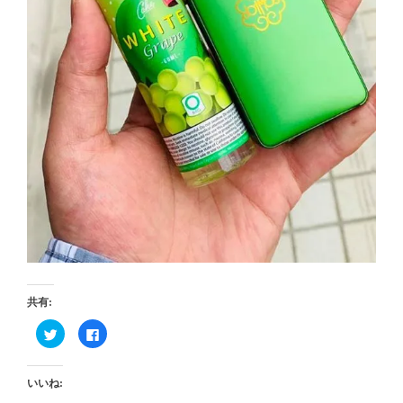
共有:
ク
Facebook
リ
で
ッ
共
ク
有
し
す
いいね:
て
る
Twitter
に