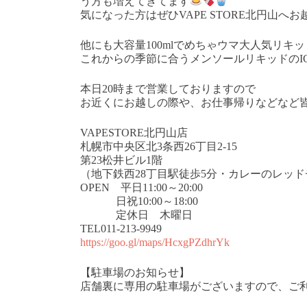
う方も増えてきてます
気になった方はぜひVAPE STORE北円山へ
他にも大容量100mlでめちゃウマ大人気リキッド
これからの季節に合うメンソールリキッドのIC
本日20時まで営業しておりますので
お近くにお越しの際や、お仕事帰りなどなど
VAPESTORE北円山店
札幌市中央区北3条西26丁目2-15
第23松井ビル1階
（地下鉄西28丁目駅徒歩5分・カレーのレッ
OPEN 平日11:00～20:00
日祝10:00～18:00
定休日 木曜日
TEL011-213-9949
https://goo.gl/maps/HcxgPZdhrYk
【駐車場のお知らせ】
店舗裏に専用の駐車場がございますので、ご