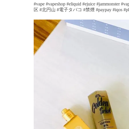
#vape #vapeshop #eliquid #ejuice #jammonster #
区 #北円山 #電子タバコ #禁煙 #paypay #iqos #plo