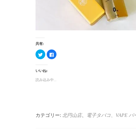
共有:
ク
Facebook
リ
で
ッ
共
ク
有
し
す
いいね:
て
る
Twitter
に
で
は
読み込み中...
共
ク
有
リ
(新
ッ
し
ク
い
し
ウ
て
ィ
く
ン
だ
ド
さ
ウ
い
カテゴリー:
北円山店
、
電子タバコ、VAPE
パ
で
(新
開
し
き
い
ま
ウ
す)
ィ