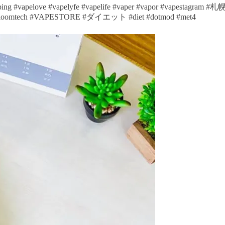
vaping #vapelove #vapelyfe #vapelife #vaper #vapor #vapestagram 
omtech #VAPESTORE #ダイエット #diet #dotmod #met4