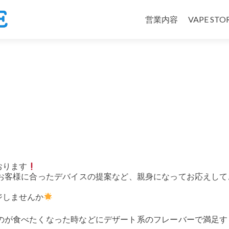
コ
ン
営業内容
VAPE ST
テ
ン
ツ
へ
ス
キ
ッ
プ
おります
談やお客様に合ったデバイスの提案など、親身になってお応えし
ジしませんか
のが食べたくなった時などにデザート系のフレーバーで満足す