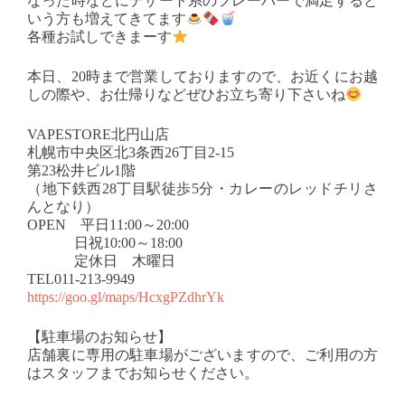
なった時などにデザート系のフレーバーで満足すると
いう方も増えてきてます
各種お試しできまーす
本日、20時まで営業しておりますので、お近くにお越
しの際や、お仕帰りなどぜひお立ち寄り下さいね
VAPESTORE北円山店
札幌市中央区北3条西26丁目2-15
第23松井ビル1階
（地下鉄西28丁目駅徒歩5分・カレーのレッドチリさ
んとなり）
OPEN 平日11:00～20:00
日祝10:00～18:00
定休日 木曜日
TEL011-213-9949
https://goo.gl/maps/HcxgPZdhrYk
【駐車場のお知らせ】
店舗裏に専用の駐車場がございますので、ご利用の方
はスタッフまでお知らせください。