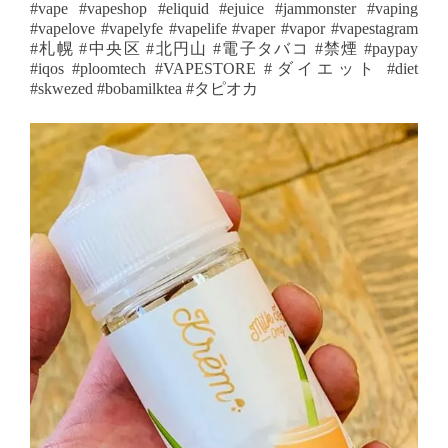
#vape #vapeshop #eliquid #ejuice #jammonster #vaping
#vapelove #vapelyfe #vapelife #vaper #vapor #vapestagram
#札幌 #中央区 #北円山 #電子タバコ #禁煙 #paypay
#iqos #ploomtech #VAPESTORE #ダイエット #diet
#skwezed #bobamilktea #タピオカ