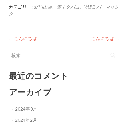
ド
さ
ウ
い
カテゴリー:
北円山店
、
電子タバコ、VAPE
パーマリン
で
(新
開
し
ク
き
い
ま
ウ
す)
ィ
ン
ド
ウ
投
で
←
こんにちは
こんにちは
→
開
き
稿
ま
検
す)
ナ
索:
ビ
最近のコメント
ゲ
ー
アーカイブ
シ
ョ
2024年3月
ン
2024年2月