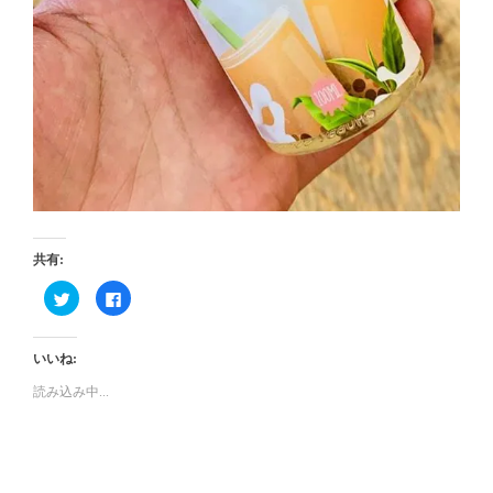
共有:
ク
Facebook
リ
で
ッ
共
ク
有
し
す
いいね:
て
る
Twitter
に
で
は
読み込み中...
共
ク
有
リ
(新
ッ
し
ク
い
し
ウ
て
ィ
く
ン
だ