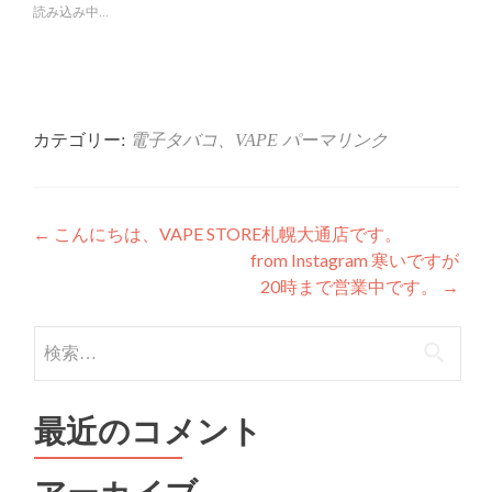
で
は
読み込み中...
共
ク
有
リ
(新
ッ
し
ク
い
し
ウ
て
ィ
く
ン
だ
ド
さ
ウ
い
カテゴリー:
電子タバコ、VAPE
パーマリンク
で
(新
開
し
き
い
ま
ウ
す)
ィ
ン
投
ド
←
こんにちは、VAPE STORE札幌大通店です。
ウ
で
from Instagram 寒いですが
稿
開
き
20時まで営業中です。
→
ま
ナ
す)
検
ビ
索:
ゲ
ー
最近のコメント
シ