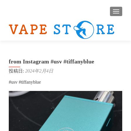
ナビゲ
from Instagram #usv #tiffanyblue
投稿日:
2024年2月4日
#usv #tiffanyblue