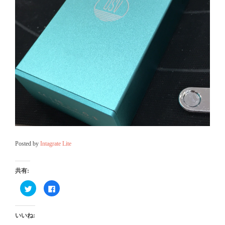
Posted by
Intagrate Lite
共有:
ク
Facebook
リ
で
ッ
共
ク
有
し
す
いいね:
て
る
Twitter
に