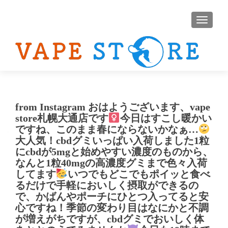
ナビゲ
from Instagram おはようございます、vape
store札幌大通店です‍
今日はすこし暖かい
ですね、このまま春にならないかなぁ…
大人気！cbdグミいっぱい入荷しました1粒
にcbdが5mgと始めやすい濃度のものから、
なんと1粒40mgの高濃度グミまで色々入荷
してます
いつでもどこでもポイッと食べ
るだけで手軽においしく摂取ができるの
で、かばんやポーチにひとつ入ってると安
心ですね！季節の変わり目はなにかと不調
が増えがちですが、cbdグミでおいしく体