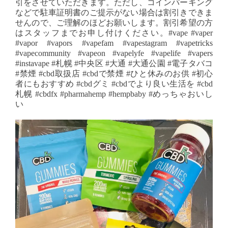
引をさせていただきます。ただし、コインパーキング
などで駐車証明書のご提示がない場合は割引きできま
せんので、ご理解のほどお願いします。割引希望の方
はスタッフまでお申し付けください。#vape #vaper
#vapor #vapors #vapefam #vapestagram #vapetricks
#vapecommunity #vapeon #vapelyfe #vapelife #vapers
#instavape #札幌 #中央区 #大通 #大通公園 #電子タバコ
#禁煙 #cbd取扱店 #cbdで禁煙 #ひと休みのお供 #初心
者にもおすすめ #cbdグミ #cbdでより良い生活を #cbd
札幌 #cbdfx #pharmahemp #hempbaby #めっちゃおいし
い