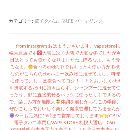
し
ク
い
し
ウ
て
ィ
く
ン
だ
ド
さ
ウ
い
カテゴリー:
電子タバコ、VAPE
パーマリンク
で
(新
開
し
き
い
ま
ウ
す)
ィ
ン
投
ド
←
from Instagram おはようございます、vape store札
ウ
で
幌大通店です‍
大雪に次ぐ大雪で大変な冬でしたが今
稿
開
き
日はとっても暖かくなりましたね…降るなよ、もう降
ま
ナ
す)
るなよ…
食べるcbdの中でももっとも使い方が多様
なのがこちらのcbdハニー飲み物に混ぜてよし、料理
ビ
に使ってよし、直接食べてヨシ！！！とおいしくcbd
ゲ
を摂取するだけに飽き足らず、シャンプーに混ぜて使
ったり、顔に直接乗せるパックに使ったりもできるの
ー
で、楽しみ方が無限大
体調を崩しがちなこの季節、
シ
ぜひこちらでおいしく楽しく健康管理してみませんか
今日も元気に19時まで営業しております
‍CBD/
ョ
電子タバコ専門店VAPE STORE 札幌大通店〒060-
ン
0061札幌市中央区南１条西５丁目５北日本中央ビル