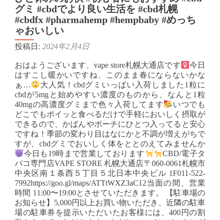
グミ #cbdでより良い生活を #cbd札幌
#cbdfx #pharmahemp #hempbaby #めっち
ゃおいしい
投稿日:
2024年2月4日
おはようございます、vape store札幌大通店です‍
今日
はすこし暖かいですね、このまま春にならないかな
ぁ…
大人気！cbdグミいっぱい入荷しました1粒に
cbdが5mgと始めやすい濃度のものから、なんと1粒
40mgの高濃度グミまで色々入荷してます
いつでも
どこでもポイッと食べるだけで手軽においしく摂取が
できるので、かばんやポーチにひとつ入ってると安心
ですね！季節の変わり目はなにかと不調が増えがちで
すが、cbdグミでおいしく体をととのえてみませんか
今日も19時まで営業しております
CBD/電子タ
バコ専門店VAPE STORE 札幌大通店〒060-0061札幌市
中央区南１条西５丁目５北日本中央ビル 1F011-522-
7992https://goo.gl/maps/ATTtWXZ3aC12当面の間、営業
時間 11:00〜19:00とさせていただきます。 【駐車場の
お知らせ】5,000円以上お買い物いただき、近隣の駐車
場の駐車券を提示いただいたお客様には、400円の割