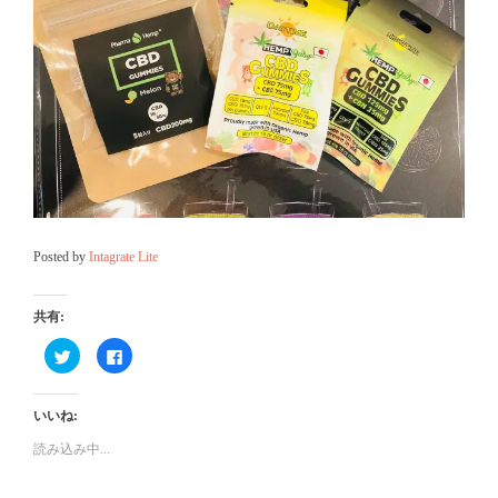
Posted by
Intagrate Lite
共有:
ク
Facebook
リ
で
ッ
共
ク
有
し
す
いいね:
て
る
Twitter
に
で
は
読み込み中...
共
ク
有
リ
(新
ッ