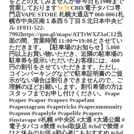
をととのえてみませんか
今日も19時まで
営業しております
CBD/電子タバコ専
門店VAPE STORE 札幌大通店〒060-0061札
幌市中央区南１条西５丁目５北日本中央ビ
ル 1F011-522-
7992https://goo.gl/maps/ATTtWXZ3aC12当
面の間、営業時間 11:00〜19:00とさせてい
ただきます。 【駐車場のお知らせ】5,000
円以上お買い物いただき、近隣の駐車場の
駐車券を提示いただいたお客様には、400
円の割引をさせていただきます。ただし、
コインパーキングなどで駐車証明書のご提
示がない場合は割引きできませんので、ご
理解のほどお願いします。割引希望の方は
スタッフまでお申し付けください。#vape
#vaper #vapor #vapors #vapefam
#vapestagram #vapetricks #vapecommunity
#vapeon #vapelyfe #vapelife #vapers
#instavape #札幌 #中央区 #大通 #大通公園 #
電子タバコ #禁煙 #cbd取扱店 #cbdで禁煙 #
ひと休みのお供 #初心者にもおすすめ #cbd