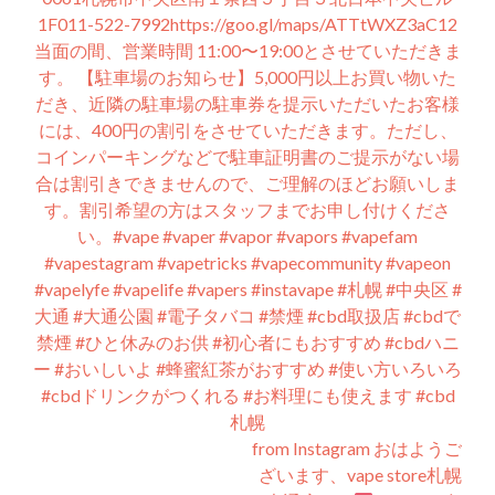
1F011-522-7992https://goo.gl/maps/ATTtWXZ3aC12
当面の間、営業時間 11:00〜19:00とさせていただきま
す。 【駐車場のお知らせ】5,000円以上お買い物いた
だき、近隣の駐車場の駐車券を提示いただいたお客様
には、400円の割引をさせていただきます。ただし、
コインパーキングなどで駐車証明書のご提示がない場
合は割引きできませんので、ご理解のほどお願いしま
す。割引希望の方はスタッフまでお申し付けくださ
い。#vape #vaper #vapor #vapors #vapefam
#vapestagram #vapetricks #vapecommunity #vapeon
#vapelyfe #vapelife #vapers #instavape #札幌 #中央区 #
大通 #大通公園 #電子タバコ #禁煙 #cbd取扱店 #cbdで
禁煙 #ひと休みのお供 #初心者にもおすすめ #cbdハニ
ー #おいしいよ #蜂蜜紅茶がおすすめ #使い方いろいろ
#cbdドリンクがつくれる #お料理にも使えます #cbd
札幌
from Instagram おはようご
ざいます、vape store札幌