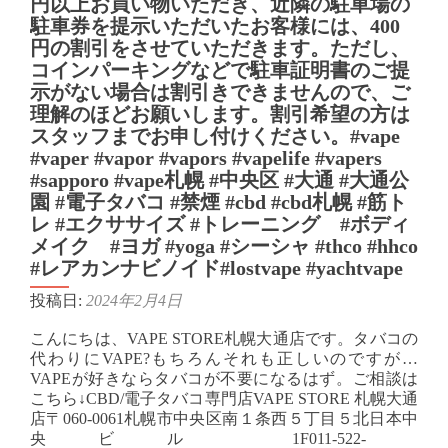
円以上お買い物いただき、近隣の駐車場の
駐車券を提示いただいたお客様には、400
円の割引をさせていただきます。ただし、
コインパーキングなどで駐車証明書のご提
示がない場合は割引きできませんので、ご
理解のほどお願いします。割引希望の方は
スタッフまでお申し付けください。⁡#vape
#vaper #vapor #vapors #vapelife #vapers
#sapporo #vape札幌 #中央区 #大通 #大通公
園 #電子タバコ #禁煙 #cbd #cbd札幌 #筋ト
レ #エクササイズ #トレーニング #ボディ
メイク #ヨガ #yoga #シーシャ #thco #hhco
#レアカンナビノイド#lostvape #yachtvape
投稿日:
2024年2月4日
こんにちは、VAPE STORE札幌大通店です。⁡タバコの
代わりにVAPE?もちろんそれも正しいのですが…
⁡VAPEが好きならタバコが不要になるはず。⁡ご相談は
こちら↓⁡CBD/電子タバコ専門店VAPE STORE 札幌大通
店〒060-0061札幌市中央区南１条西５丁目５北日本中
央ビル 1F011-522-