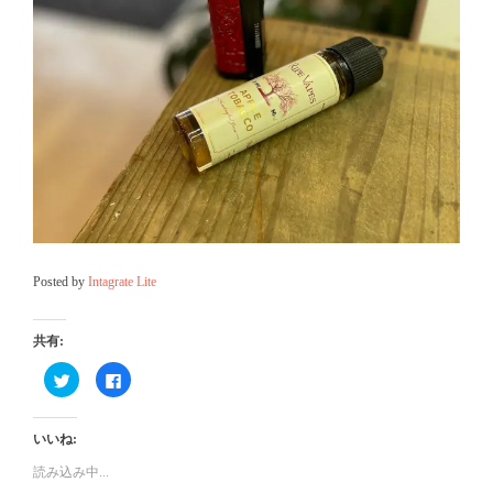
Posted by
Intagrate Lite
共有:
ク
Facebook
リ
で
ッ
共
ク
有
し
す
いいね:
て
る
Twitter
に
で
は
読み込み中...
共
ク