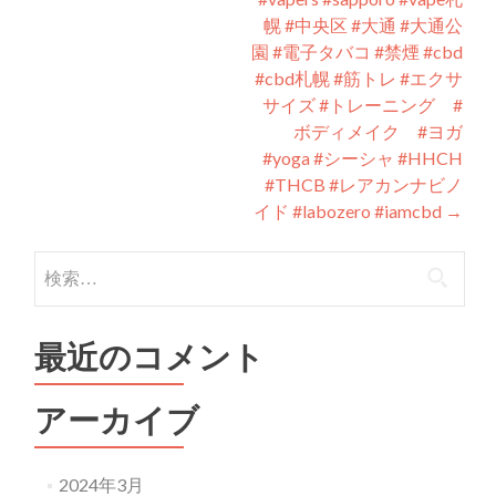
幌 #中央区 #大通 #大通公
園 #電子タバコ #禁煙 #cbd
#cbd札幌 #筋トレ #エクサ
サイズ #トレーニング #
ボディメイク #ヨガ
#yoga #シーシャ #HHCH
#THCB #レアカンナビノ
イド #labozero #iamcbd
→
検
索:
最近のコメント
アーカイブ
2024年3月