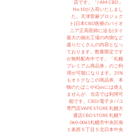
店です。⁡「I AM CBD」
No.10が入荷いたしまし
た。天津菅麻プロジェク
ト|日本CBD医療のパイオ
ニア正高医師に迫る|タイ
最大の抽出工場の内側など
盛りだくさんの内容となっ
ております。数量限定です
が無料配布中です。⁡「札幌
プレミアム商品券」のご利
用が可能になります。25%
もオトクなこの商品券、本
物のたばこやiQosには使え
ませんが、当店では利用可
能です。⁡CBD/電子タバコ
専門店VAPE STORE 札幌大
通店CBD STORE 札幌〒
060-0061札幌市中央区南
１条西５丁目５北日本中央