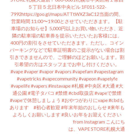
ン
５丁目５北日本中央ビル 1F011-522-
7992https://goo.gl/maps/ATTtWXZ3aC12当面の間、
営業時間 11:00〜19:00とさせていただきます。 【駐
車場のお知らせ】5,000円以上お買い物いただき、近
隣の駐車場の駐車券を提示いただいたお客様には、
400円の割引をさせていただきます。ただし、コイン
パーキングなどで駐車証明書のご提示がない場合は割
引きできませんので、ご理解のほどお願いします。割
引希望の方はスタッフまでお申し付けください。
#vape #vaper #vapor #vapors #vapefam #vapestagram
#vapetricks #vapecommunity #vapeon #vapelyfe
#vapelife #vapers #instavape #札幌 #中央区 #大通 #大
通公園 #電子タバコ #禁煙 #cbd取扱店 #vapeで禁煙
#vapeで休憩しましょう #おやつがわりにvape #cbdも
あります #初心者歓迎 #年末年始のおしらせ #来年も
よろしくお願いします #良いお年をお迎えください
from Instagram こんにち
は、VAPE STORE札幌大通