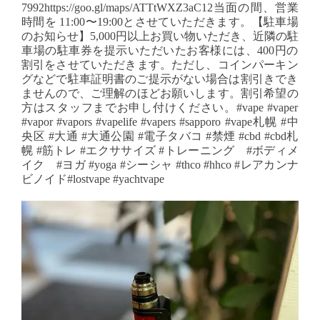
7992https://goo.gl/maps/ATTtWXZ3aC12⁡当面の間、営業
時間を 11:00〜19:00とさせていただきます。⁡【駐車場
のお知らせ】⁡5,000円以上お買い物いただき、近隣の駐
車場の駐車券を提示いただいたお客様には、400円の
割引をさせていただきます。ただし、コインパーキン
グなどで駐車証明書のご提示がない場合は割引きでき
ませんので、ご理解のほどお願いします。割引希望の
方はスタッフまでお申し付けください。⁡#vape #vaper
#vapor #vapors #vapelife #vapers #sapporo #vape札幌 #中
央区 #大通 #大通公園 #電子タバコ #禁煙 #cbd #cbd札
幌 #筋トレ #エクササイズ #トレーニング #ボディメ
イク #ヨガ #yoga #シーシャ #thco #hhco #レアカンナ
ビノイド#lostvape #yachtvape