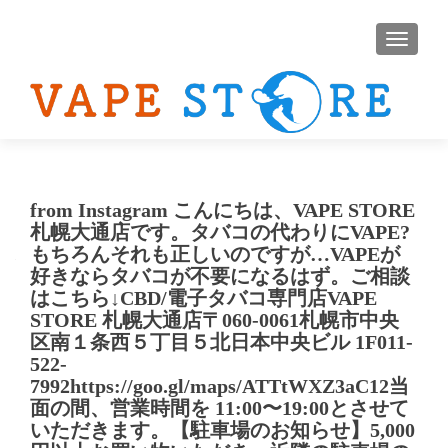
ナビゲ
from Instagram こんにちは、VAPE STORE
札幌大通店です。⁡タバコの代わりにVAPE?
もちろんそれも正しいのですが…⁡VAPEが
好きならタバコが不要になるはず。⁡ご相談
はこちら↓⁡CBD/電子タバコ専門店VAPE
STORE 札幌大通店〒060-0061札幌市中央
区南１条西５丁目５北日本中央ビル 1F011-
522-
7992https://goo.gl/maps/ATTtWXZ3aC12⁡当
面の間、営業時間を 11:00〜19:00とさせて
いただきます。⁡【駐車場のお知らせ】⁡5,000