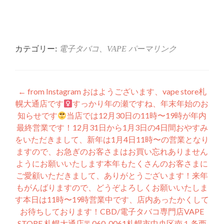
有
リ
(新
ッ
し
ク
い
し
ウ
て
ィ
く
ン
だ
ド
さ
ウ
い
カテゴリー:
電子タバコ、VAPE
パーマリンク
で
(新
開
し
き
い
ま
ウ
す)
ィ
ン
投
ド
←
from Instagram おはようございます、vape store札
ウ
で
幌大通店です‍
すっかり年の瀬ですね、年末年始のお
稿
開
き
知らせです
当店では12月30日の11時〜19時が年内
ま
ナ
す)
最終営業です！12月31日から1月3日の4日間おやすみ
をいただきまして、新年は1月4日11時〜の営業となり
ビ
ますので、お急ぎのお客さまはお買い忘れありません
ゲ
ようにお願いいたします本年もたくさんのお客さまに
ご愛顧いただきまして、ありがとうございます！来年
ー
もがんばりますので、どうぞよろしくお願いいたしま
シ
す本日は11時〜19時営業中です、店内あったかくして
お待ちしております！CBD/電子タバコ専門店VAPE
ョ
STORE 札幌大通店〒060-0061札幌市中央区南１条西