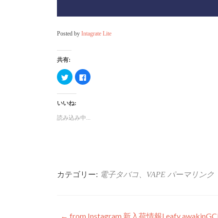
Posted by
Intagrate Lite
共有:
ク
Facebook
リ
で
ッ
共
ク
有
し
す
いいね:
て
る
Twitter
に
で
は
読み込み中...
共
ク
有
リ
(新
ッ
し
ク
い
し
ウ
て
ィ
く
ン
だ
ド
さ
ウ
い
カテゴリー:
電子タバコ、VAPE
パーマリンク
で
(新
開
し
き
い
ま
ウ
す)
ィ
ン
ド
←
from Instagram 新入荷情報Leafy