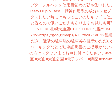
投
ウ
で
プターテルペンを使用目覚めの朝や集中した
稿
開
き
⁡Leafy Drip N Bass⁡非精神作用系
ま
ナ
す)
クスしたい時にはもってこいのリキッドに仕
と香るので吸いごたえもあります⁡お試しも可能です
ビ
STORE 札幌大通店CBD STORE 札幌〒0
ゲ
7992https://goo.gl/maps/ATTtWXZ
だき、近隣の駐車場の駐車券を提示いただい
ー
パーキングなどで駐車証明書のご提示が
シ
の方はスタッフまでお申し付けください。⁡#vape #vaper 
区 #大通 #大通公園 #電子タバコ #禁煙 #c
ョ
ン