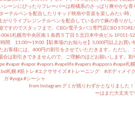
いシーンにぴったりフレーバーは柑橘系のさっぱり爽やかな香
の成分+レセプターテルペンを配合したリキッド⁡映画や音楽を楽しみたい時
上がりライブレジンテルペンを配合しているので麻の香りがし
のでスタッフまで。⁡⁡CBD/電子タバコ専門店CBD STORE/
60-0061札幌市中央区南１条西５丁目５北日本中央ビル 1F011-52
3aC12⁡営業時間 11:00〜19:00⁡【駐車場のお知らせ】⁡5,000円以上お買
たお客様には、400円の割引をさせていただきます。ただし、
ない場合は割引きできませんので、ご理解のほどお願いします。
#vapor #vapors #vapelife #vapers #sapporo #vape札
bd #cbd札幌 #筋トレ #エクササイズ #トレーニング #ボディメイ
ガ #yoga #シーシャ
from Instagram グミが残りわずかとなりました
ーはまだ大丈夫で