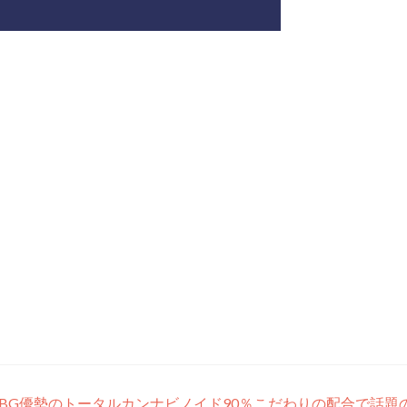
 awakinG⁡CBG優勢のトータルカンナビノイド90％こだわりの配合で話